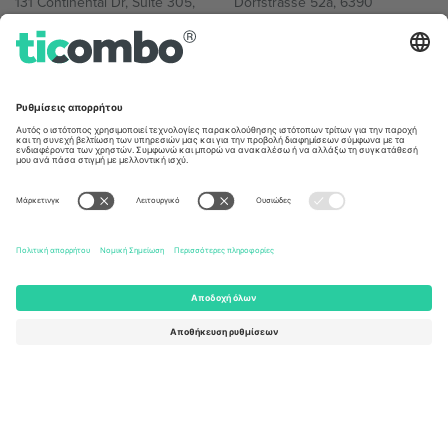
131 Continental Dr, Suite 305,
Dorfstrasse 52a, 6390
Newark, Delaware 19713, United
Engelberg, Switzerland
States
Bulgaria
United Arab Emirates
Regus Sofia City West, bul
UAE Dubai Silicon Oasis, DDP
Totleben 53-55, 1606 Sofia,
Building A1, Office 302, Dubai,
Bulgaria
United Arab Emirates
Mexico
Av Chapultepec 360, Roma
Norte, Cuauhtémoc, 06700
Ciudad de México, CDMX,
Mexico
Η νομική οντότητα του παρόχου πλατφόρμας ενδέχεται να
διαφέρει ανάλογα με την τοποθεσία, την εκδήλωση ή/και τον
τομέα. Για λεπτομέρειες ανατρέξτε στη σελίδα της συγκεκριμένης
εκδήλωσης, στο αποτύπωμα και στους όρους.,
Νομική
γνωστοποίηση
και
Οροι.
© 2026 Ticombo. All rights reserved.