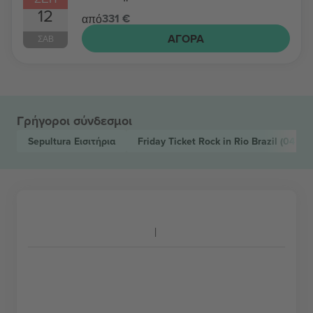
12
331 €
από
ΑΓΟΡΆ
ΣΆΒ
Γρήγοροι σύνδεσμοι
Sepultura
Εισιτήρια
Friday Ticket Rock in Rio Brazil
(04 Σεπ