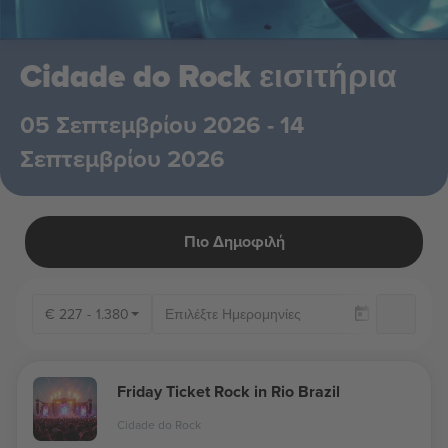
Cidade do Rock εισιτήρια
05 Σεπτεμβρίου 2026 - 14
Σεπτεμβρίου 2026
Πιο Δημοφιλή
€
227
-
1.380
Μό
Friday Ticket Rock in Rio Brazil
Cidade do Rock