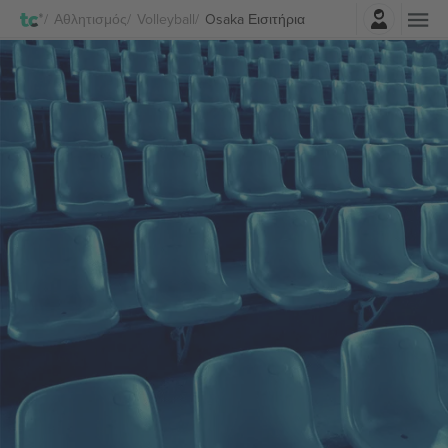
Σύνδεση
Αθλητισμός
Volleyball
Osaka Εισιτήρια