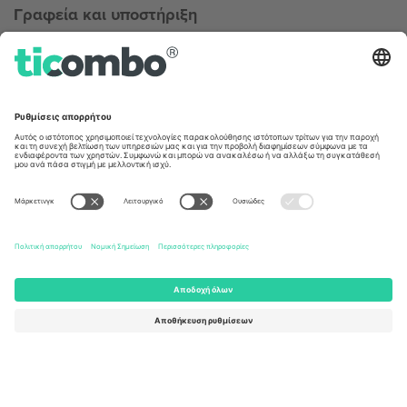
Γραφεία και υποστήριξη
Germany
United Kingdom
Unter den Linden 24, 10117
167 City Road, London, Greater
Berlin, Germany
London, EC1V 1AW, United
Kingdom
United States
Switzerland
131 Continental Dr, Suite 305,
Dorfstrasse 52a, 6390
Newark, Delaware 19713, United
Engelberg, Switzerland
States
Bulgaria
United Arab Emirates
Regus Sofia City West, bul
UAE Dubai Silicon Oasis, DDP
Totleben 53-55, 1606 Sofia,
Building A1, Office 302, Dubai,
Bulgaria
United Arab Emirates
Mexico
Av Chapultepec 360, Roma
Norte, Cuauhtémoc, 06700