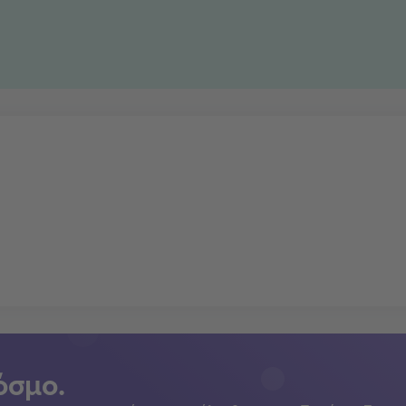
όσμο.