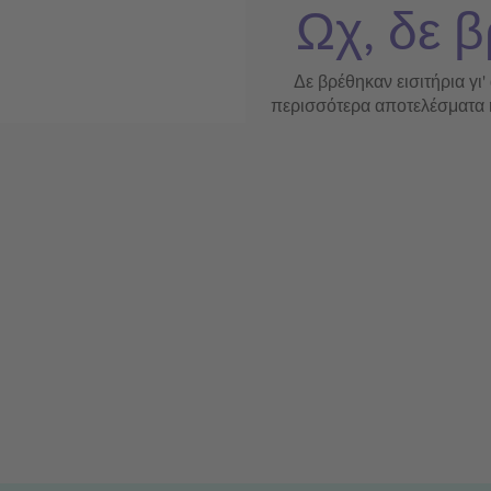
Ωχ, δε β
Δε βρέθηκαν εισιτήρια γι'
περισσότερα αποτελέσματα ή 