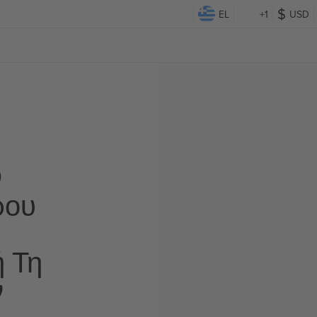
EL
+1
USD
Ο
ρου
ή Τη
ν