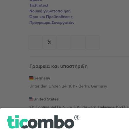
TixProtect
Νομική γνωστοποίηση
Όροι και Προΰποθέσεις
Πρόγραμμα Συνεργατών
Γραφεία και υποστήριξη
Germany
Unter den Linden 24, 10117 Berlin, Germany
United States
131 Continental Dr, Suite 305, Newark, Delaware 19713, 
Bulgaria
Regus Sofia City West, bul Totleben 53-55, 1606 Sofia, B