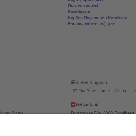
Πώς λειτουργεί
Ξενοδοχεία
Κόμβος Παγκοσμίου Κυπέλλου
Επικοινωνήστε μαζί μας
United Kingdom
167 City Road, London, Greater L
Switzerland
United States
Dorfstrasse 52a, 6390 Engelberg, 
United Arab Emirates
ulgaria
UAE Dubai Silicon Oasis, DDP Buil