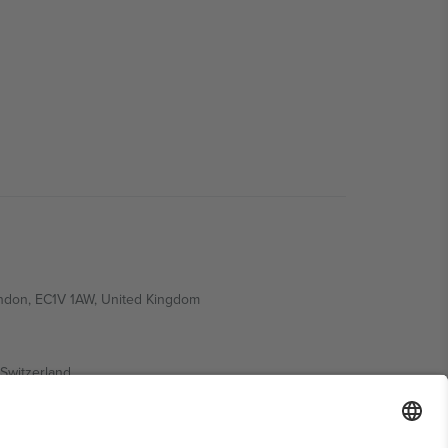
ondon, EC1V 1AW, United Kingdom
Switzerland
ding A1, Office 302, Dubai, United Arab Emirates