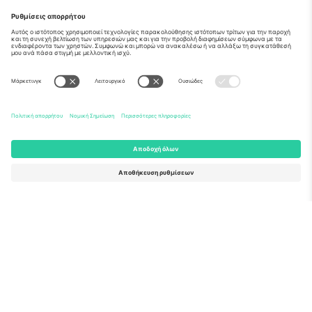
Σχετικά
Εταιρικές υπηρεσίες
Ομάδα
Συχνές Ερωτήσεις
TixProtect
Πώς λειτουργεί
Νομική γνωστοποίηση
Ξενοδοχεία
Όροι και Προΰποθέσεις
Κόμβος Παγκοσμίου Κυπέλλου
Πρόγραμμα Συνεργατών
Επικοινωνήστε μαζί μας
Γραφεία και υποστήριξη