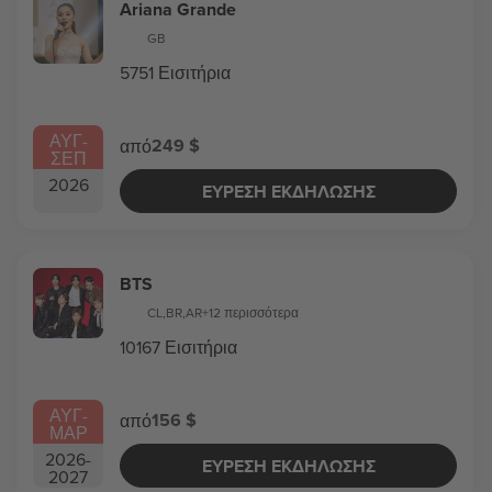
Ariana Grande
GB
5751 Εισιτήρια
ΑΥΓ
-
249 $
από
ΣΕΠ
2026
ΕΎΡΕΣΗ ΕΚΔΉΛΩΣΗΣ
BTS
CL
,
BR
,
AR
+12 περισσότερα
10167 Εισιτήρια
ΑΥΓ
-
156 $
από
ΜΑΡ
2026
-
ΕΎΡΕΣΗ ΕΚΔΉΛΩΣΗΣ
2027