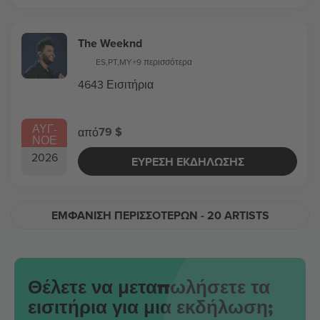
The Weeknd
ES
,
PT
,
MY
+9 περισσότερα
4643 Εισιτήρια
ΑΥΓ
-
79 $
από
ΝΟΕ
2026
ΕΎΡΕΣΗ ΕΚΔΉΛΩΣΗΣ
ΕΜΦΆΝΙΣΗ ΠΕΡΙΣΣΌΤΕΡΩΝ
- 20 ARTISTS
Θέλετε να μεταπωλήσετε τα
εισιτήρια για μια εκδήλωση;