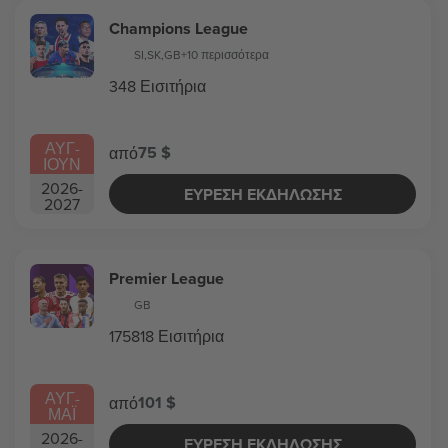
Champions League
SI
,
SK
,
GB
+10 περισσότερα
348 Εισιτήρια
ΑΥΓ
-
75 $
από
ΙΟΥΝ
2026
-
ΕΎΡΕΣΗ ΕΚΔΉΛΩΣΗΣ
2027
Premier League
GB
175818 Εισιτήρια
ΑΥΓ
-
101 $
από
ΜΑΪ́
2026
-
ΕΎΡΕΣΗ ΕΚΔΉΛΩΣΗΣ