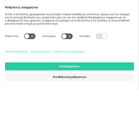
Σχετικά
Εταιρικές υπηρεσίες
Ομάδα
Συχνές Ερωτήσεις
TixProtect
Πώς λειτουργεί
Νομική γνωστοποίηση
Ξενοδοχεία
Όροι και Προΰποθέσεις
Κόμβος Παγκοσμίου Κυπέλλου
Πρόγραμμα Συνεργατών
Επικοινωνήστε μαζί μας
Γραφεία και υποστήριξη