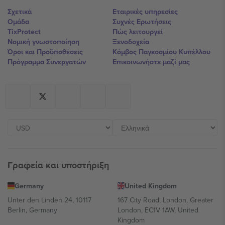
Σχετικά
Εταιρικές υπηρεσίες
Ομάδα
Συχνές Ερωτήσεις
TixProtect
Πώς λειτουργεί
Νομική γνωστοποίηση
Ξενοδοχεία
Όροι και Προΰποθέσεις
Κόμβος Παγκοσμίου Κυπέλλου
Πρόγραμμα Συνεργατών
Επικοινωνήστε μαζί μας
Γραφεία και υποστήριξη
Germany
United Kingdom
Unter den Linden 24, 10117
167 City Road, London, Greater
Berlin, Germany
London, EC1V 1AW, United
Kingdom