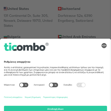
United States
Switzerland
131 Continental Dr, Suite 305,
Dorfstrasse 52a, 6390
Newark, Delaware 19713, United
Engelberg, Switzerland
States
Bulgaria
United Arab Emirates
Regus Sofia City West, bul
UAE Dubai Silicon Oasis, DDP
Totleben 53-55, 1606 Sofia,
Building A1, Office 302, Dubai,
Bulgaria
United Arab Emirates
Mexico
Av Chapultepec 360, Roma
Norte, Cuauhtémoc, 06700
Ciudad de México, CDMX,
Mexico
Η νομική οντότητα του παρόχου πλατφόρμας ενδέχεται να
διαφέρει ανάλογα με την τοποθεσία, την εκδήλωση ή/και τον
τομέα. Για λεπτομέρειες ανατρέξτε στη σελίδα της συγκεκριμένης
εκδήλωσης, στο αποτύπωμα και στους όρους.,
Νομική