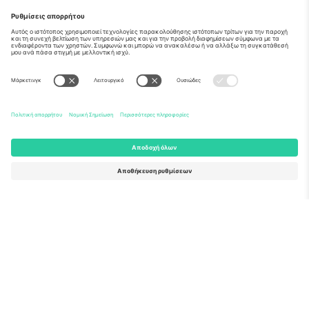
Σχετικά
Εταιρικές υπηρεσίες
Ομάδα
Συχνές Ερωτήσεις
TixProtect
Πώς λειτουργεί
Νομική γνωστοποίηση
Ξενοδοχεία
Όροι και Προΰποθέσεις
Κόμβος Παγκοσμίου Κυπέλλου
Πρόγραμμα Συνεργατών
Επικοινωνήστε μαζί μας
Γραφεία και υποστήριξη