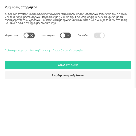
Σχετικά
Εταιρικές υπηρεσίες
Ομάδα
Συχνές Ερωτήσεις
TixProtect
Πώς λειτουργεί
Νομική γνωστοποίηση
Ξενοδοχεία
Όροι και Προΰποθέσεις
Κόμβος Παγκοσμίου Κυπέλλου
Πρόγραμμα Συνεργατών
Επικοινωνήστε μαζί μας
Γραφεία και υποστήριξη