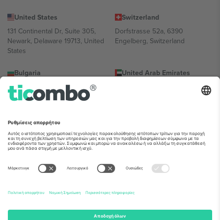
United States
Switzerland
131 Continental Dr, Suite 305,
Dorfstrasse 52a, 6390
Newark, Delaware 19713, United
Engelberg, Switzerland
States
Bulgaria
United Arab Emirates
Regus Sofia City West, bul
UAE Dubai Silicon Oasis, DDP
Totleben 53-55, 1606 Sofia,
Building A1, Office 302, Dubai,
Bulgaria
United Arab Emirates
Mexico
Av Chapultepec 360, Roma
Norte, Cuauhtémoc, 06700
Ciudad de México, CDMX,
Mexico
Η νομική οντότητα του παρόχου πλατφόρμας ενδέχεται να
διαφέρει ανάλογα με την τοποθεσία, την εκδήλωση ή/και τον
τομέα. Για λεπτομέρειες ανατρέξτε στη σελίδα της συγκεκριμένης
εκδήλωσης, στο αποτύπωμα και στους όρους.,
Νομική