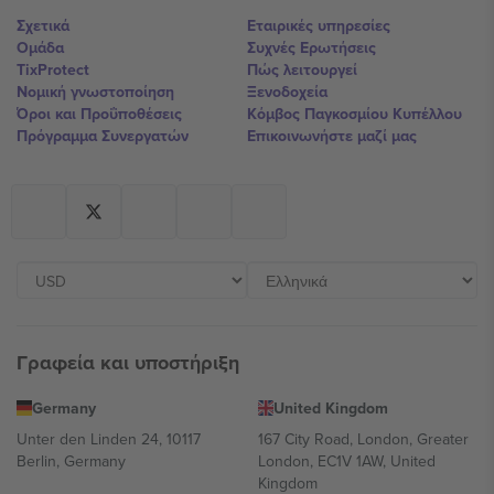
Σχετικά
Εταιρικές υπηρεσίες
Ομάδα
Συχνές Ερωτήσεις
TixProtect
Πώς λειτουργεί
Νομική γνωστοποίηση
Ξενοδοχεία
Όροι και Προΰποθέσεις
Κόμβος Παγκοσμίου Κυπέλλου
Πρόγραμμα Συνεργατών
Επικοινωνήστε μαζί μας
Γραφεία και υποστήριξη
Germany
United Kingdom
Unter den Linden 24, 10117
167 City Road, London, Greater
Berlin, Germany
London, EC1V 1AW, United
Kingdom