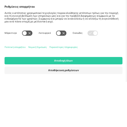
Σχετικά
Εταιρικές υπηρεσίες
Ομάδα
Συχνές Ερωτήσεις
TixProtect
Πώς λειτουργεί
Νομική γνωστοποίηση
Ξενοδοχεία
Όροι και Προΰποθέσεις
Κόμβος Παγκοσμίου Κυπέλλου
Πρόγραμμα Συνεργατών
Επικοινωνήστε μαζί μας
Γραφεία και υποστήριξη