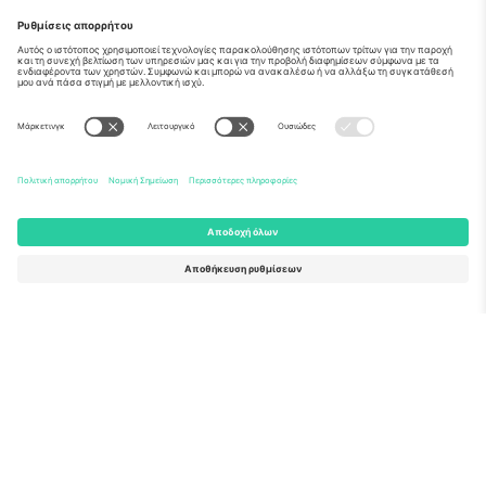
Σχετικά
Εταιρικές υπηρεσίες
Ομάδα
Συχνές Ερωτήσεις
TixProtect
Πώς λειτουργεί
Νομική γνωστοποίηση
Ξενοδοχεία
Όροι και Προΰποθέσεις
Κόμβος Παγκοσμίου Κυπέλλου
Πρόγραμμα Συνεργατών
Επικοινωνήστε μαζί μας
Γραφεία και υποστήριξη