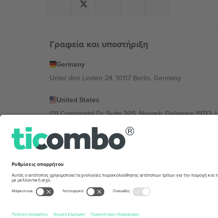
Γραφεία και υποστήριξη
Germany
Unter den Linden 24, 10117 Berlin, Germany
United States
131 Continental Dr, Suite 305, Newark, Delaware 19713, 
Bulgaria
Regus Sofia City West, bul Totleben 53-55, 1606 Sofia, B
Mexico
Av Chapultepec 360, Roma Norte, Cuauhtémoc, 06700
Η νομική οντότητα του παρόχου πλατφόρμας ενδέχεται ν
συγκεκριμένης εκδήλωσης, στο αποτύπωμα και στους 