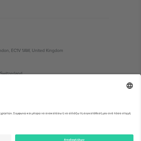
ondon, EC1V 1AW, United Kingdom
Switzerland
ding A1, Office 302, Dubai, United Arab Emirates
ια λεπτομέρειες ανατρέξτε στη σελίδα της
erved.