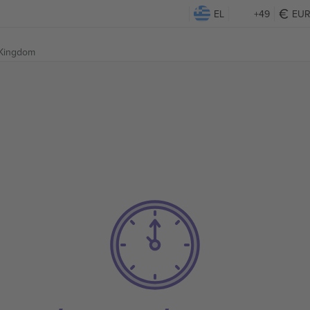
EL
+49
EU
 Kingdom