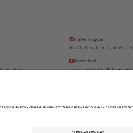
United Kingdom
167 City Road, London, Greater L
Switzerland
United States
Dorfstrasse 52a, 6390 Engelberg, 
United Arab Emirates
ulgaria
UAE Dubai Silicon Oasis, DDP Buil
 Ciudad de México, CDMX, Mexico
α διαφέρει ανάλογα με την τοποθεσία, την εκδήλωση ή/και τον τομέα. Γ
όρους.,
Νομική γνωστοποίηση
και
Οροι.
© 2026 Ticombo. All rights res