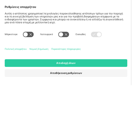
Σχετικά
Εταιρικές υπηρεσίες
Ομάδα
Συχνές Ερωτήσεις
TixProtect
Πώς λειτουργεί
Νομική γνωστοποίηση
Ξενοδοχεία
Όροι και Προΰποθέσεις
Κόμβος Παγκοσμίου Κυπέλλου
Πρόγραμμα Συνεργατών
Επικοινωνήστε μαζί μας
Γραφεία και υποστήριξη