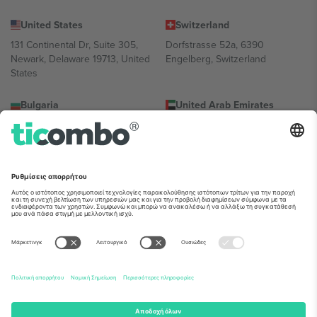
United States
Switzerland
131 Continental Dr, Suite 305,
Dorfstrasse 52a, 6390
Newark, Delaware 19713, United
Engelberg, Switzerland
States
Bulgaria
United Arab Emirates
Regus Sofia City West, bul
UAE Dubai Silicon Oasis, DDP
Totleben 53-55, 1606 Sofia,
Building A1, Office 302, Dubai,
Bulgaria
United Arab Emirates
Mexico
Av Chapultepec 360, Roma
Norte, Cuauhtémoc, 06700
Ciudad de México, CDMX,
Mexico
Η νομική οντότητα του παρόχου πλατφόρμας ενδέχεται να
διαφέρει ανάλογα με την τοποθεσία, την εκδήλωση ή/και τον
τομέα. Για λεπτομέρειες ανατρέξτε στη σελίδα της συγκεκριμένης
εκδήλωσης, στο αποτύπωμα και στους όρους.,
Νομική