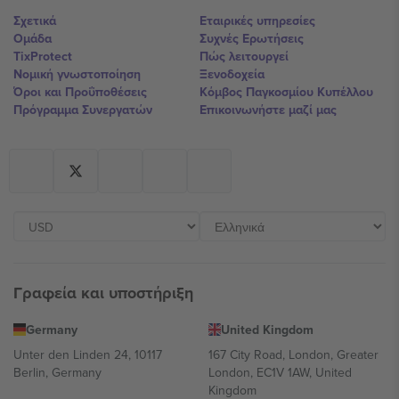
Σχετικά
Εταιρικές υπηρεσίες
Ομάδα
Συχνές Ερωτήσεις
TixProtect
Πώς λειτουργεί
Νομική γνωστοποίηση
Ξενοδοχεία
Όροι και Προΰποθέσεις
Κόμβος Παγκοσμίου Κυπέλλου
Πρόγραμμα Συνεργατών
Επικοινωνήστε μαζί μας
Γραφεία και υποστήριξη
Germany
United Kingdom
Unter den Linden 24, 10117
167 City Road, London, Greater
Berlin, Germany
London, EC1V 1AW, United
Kingdom