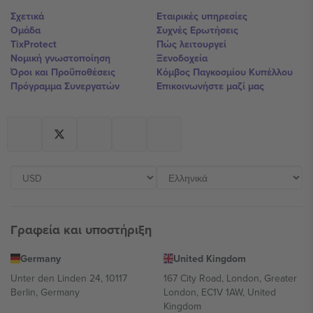
Σχετικά
Εταιρικές υπηρεσίες
Ομάδα
Συχνές Ερωτήσεις
TixProtect
Πώς λειτουργεί
Νομική γνωστοποίηση
Ξενοδοχεία
Όροι και Προΰποθέσεις
Κόμβος Παγκοσμίου Κυπέλλου
Πρόγραμμα Συνεργατών
Επικοινωνήστε μαζί μας
Γραφεία και υποστήριξη
Germany
United Kingdom
Unter den Linden 24, 10117
167 City Road, London, Greater
Berlin, Germany
London, EC1V 1AW, United
Kingdom