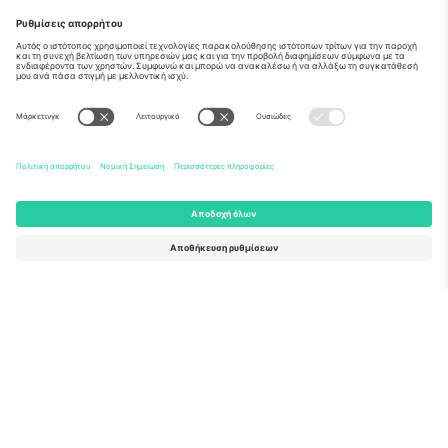
Σχετικά
Εταιρικές υπηρεσίες
Ομάδα
Συχνές Ερωτήσεις
TixProtect
Πώς λειτουργεί
Νομική γνωστοποίηση
Ξενοδοχεία
Όροι και Προΰποθέσεις
Κόμβος Παγκοσμίου Κυπέλλου
Πρόγραμμα Συνεργατών
Επικοινωνήστε μαζί μας
Γραφεία και υποστήριξη