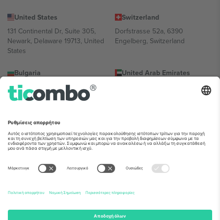
United States
Switzerland
131 Continental Dr, Suite 305,
Dorfstrasse 52a, 6390
Newark, Delaware 19713, United
Engelberg, Switzerland
States
Bulgaria
United Arab Emirates
Regus Sofia City West, bul
UAE Dubai Silicon Oasis, DDP
Totleben 53-55, 1606 Sofia,
Building A1, Office 302, Dubai,
Bulgaria
United Arab Emirates
Mexico
Av Chapultepec 360, Roma
Norte, Cuauhtémoc, 06700
Ciudad de México, CDMX,
Mexico
Η νομική οντότητα του παρόχου πλατφόρμας ενδέχεται να
διαφέρει ανάλογα με την τοποθεσία, την εκδήλωση ή/και τον
τομέα. Για λεπτομέρειες ανατρέξτε στη σελίδα της συγκεκριμένης
εκδήλωσης, στο αποτύπωμα και στους όρους.,
Νομική