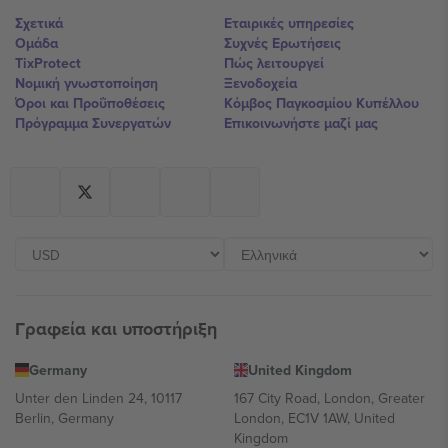
Σχετικά
Εταιρικές υπηρεσίες
Ομάδα
Συχνές Ερωτήσεις
TixProtect
Πώς λειτουργεί
Νομική γνωστοποίηση
Ξενοδοχεία
Όροι και Προΰποθέσεις
Κόμβος Παγκοσμίου Κυπέλλου
Πρόγραμμα Συνεργατών
Επικοινωνήστε μαζί μας
Γραφεία και υποστήριξη
Germany
United Kingdom
Unter den Linden 24, 10117
167 City Road, London, Greater
Berlin, Germany
London, EC1V 1AW, United
Kingdom