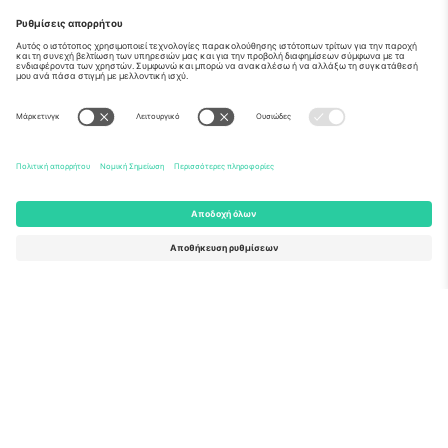
Σχετικά
Εταιρικές υπηρεσίες
Ομάδα
Συχνές Ερωτήσεις
TixProtect
Πώς λειτουργεί
Νομική γνωστοποίηση
Ξενοδοχεία
Όροι και Προΰποθέσεις
Κόμβος Παγκοσμίου Κυπέλλου
Πρόγραμμα Συνεργατών
Επικοινωνήστε μαζί μας
Γραφεία και υποστήριξη