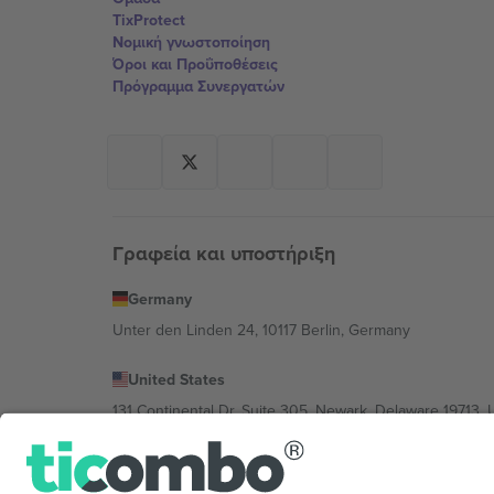
TixProtect
Νομική γνωστοποίηση
Όροι και Προΰποθέσεις
Πρόγραμμα Συνεργατών
Γραφεία και υποστήριξη
Germany
Unter den Linden 24, 10117 Berlin, Germany
United States
131 Continental Dr, Suite 305, Newark, Delaware 19713, 
Bulgaria
Regus Sofia City West, bul Totleben 53-55, 1606 Sofia, B