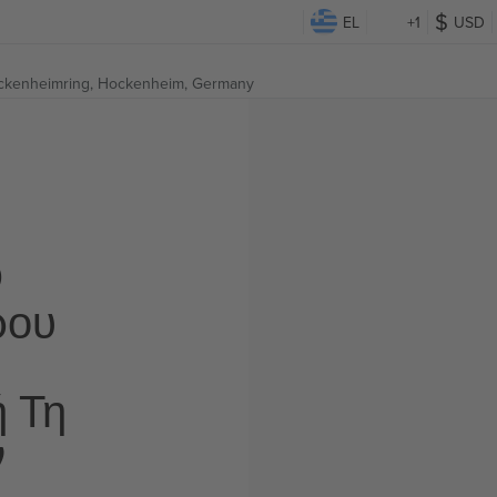
EL
+1
USD
ckenheimring,
Hockenheim, Germany
Ο
ρου
ή Τη
ν