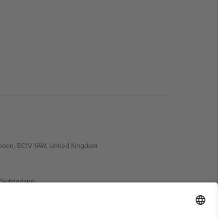
ondon, EC1V 1AW, United Kingdom
Switzerland
ding A1, Office 302, Dubai, United Arab Emirates