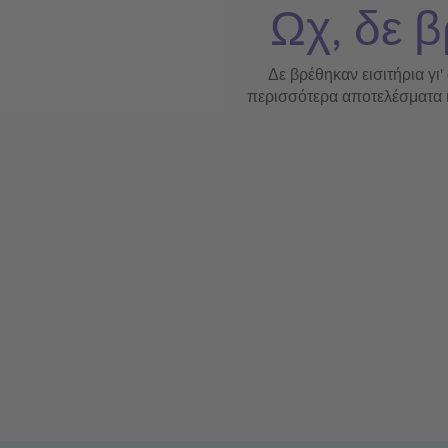
Ωχ, δε β
Δε βρέθηκαν εισιτήρια γι'
περισσότερα αποτελέσματα ή 