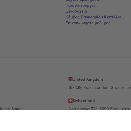
Πώς λειτουργεί
Ξενοδοχεία
Κόμβος Παγκοσμίου Κυπέλλου
Επικοινωνήστε μαζί μας
United Kingdom
167 City Road, London, Greater L
Switzerland
United States
Dorfstrasse 52a, 6390 Engelberg, 
United Arab Emirates
ulgaria
UAE Dubai Silicon Oasis, DDP Buil