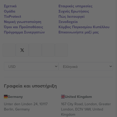
Σχετικά
Εταιρικές υπηρεσίες
Ομάδα
Συχνές Ερωτήσεις
TixProtect
Πώς λειτουργεί
Νομική γνωστοποίηση
Ξενοδοχεία
Όροι και Προΰποθέσεις
Κόμβος Παγκοσμίου Κυπέλλου
Πρόγραμμα Συνεργατών
Επικοινωνήστε μαζί μας
Γραφεία και υποστήριξη
Germany
United Kingdom
Unter den Linden 24, 10117
167 City Road, London, Greater
Berlin, Germany
London, EC1V 1AW, United
Kingdom