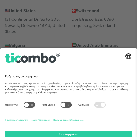
United States
Switzerland
131 Continental Dr, Suite 305,
Dorfstrasse 52a, 6390
Newark, Delaware 19713, United
Engelberg, Switzerland
States
Bulgaria
United Arab Emirates
Regus Sofia City West, bul
UAE Dubai Silicon Oasis, DDP
Totleben 53-55, 1606 Sofia,
Building A1, Office 302, Dubai,
Bulgaria
United Arab Emirates
Mexico
Av Chapultepec 360, Roma
Norte, Cuauhtémoc, 06700
Ciudad de México, CDMX,
Mexico
Η νομική οντότητα του παρόχου πλατφόρμας ενδέχεται να
διαφέρει ανάλογα με την τοποθεσία, την εκδήλωση ή/και τον
τομέα. Για λεπτομέρειες ανατρέξτε στη σελίδα της συγκεκριμένης
εκδήλωσης, στο αποτύπωμα και στους όρους.,
Νομική