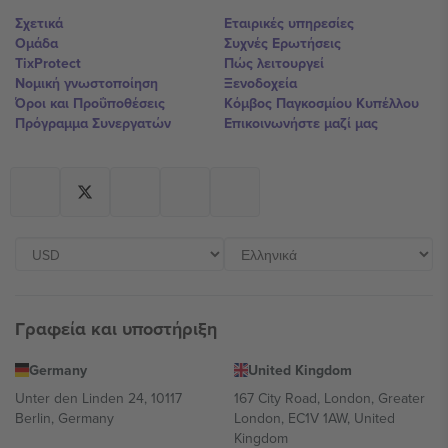
Σχετικά
Εταιρικές υπηρεσίες
Ομάδα
Συχνές Ερωτήσεις
TixProtect
Πώς λειτουργεί
Νομική γνωστοποίηση
Ξενοδοχεία
Όροι και Προΰποθέσεις
Κόμβος Παγκοσμίου Κυπέλλου
Πρόγραμμα Συνεργατών
Επικοινωνήστε μαζί μας
Γραφεία και υποστήριξη
Germany
United Kingdom
Unter den Linden 24, 10117
167 City Road, London, Greater
Berlin, Germany
London, EC1V 1AW, United
Kingdom