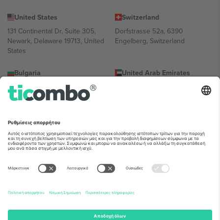
United States
Switzerland
131 Continental Dr, Suite 305,
Dorfstrasse 52a, 6390
Newark, Delaware 19713, United
Engelberg, Switzerland
States
Bulgaria
United Arab Emirates
Regus Sofia City West, bul
UAE Dubai Silicon Oasis, DDP
Totleben 53-55, 1606 Sofia,
Building A1, Office 302, Dubai,
Bulgaria
United Arab Emirates
Mexico
Av Chapultepec 360, Roma
Norte, Cuauhtémoc, 06700
Ciudad de México, CDMX,
Mexico
Η νομική οντότητα του παρόχου πλατφόρμας ενδέχεται να
διαφέρει ανάλογα με την τοποθεσία, την εκδήλωση ή/και τον
τομέα. Για λεπτομέρειες ανατρέξτε στη σελίδα της συγκεκριμένης
εκδήλωσης, στο αποτύπωμα και στους όρους.,
Νομική