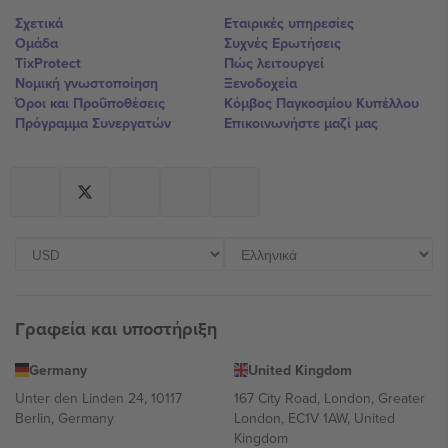
Σχετικά
Εταιρικές υπηρεσίες
Ομάδα
Συχνές Ερωτήσεις
TixProtect
Πώς λειτουργεί
Νομική γνωστοποίηση
Ξενοδοχεία
Όροι και Προΰποθέσεις
Κόμβος Παγκοσμίου Κυπέλλου
Πρόγραμμα Συνεργατών
Επικοινωνήστε μαζί μας
Γραφεία και υποστήριξη
Germany
United Kingdom
Unter den Linden 24, 10117
167 City Road, London, Greater
Berlin, Germany
London, EC1V 1AW, United
Kingdom