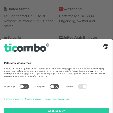
United States
Switzerland
131 Continental Dr, Suite 305,
Dorfstrasse 52a, 6390
Newark, Delaware 19713, United
Engelberg, Switzerland
States
Bulgaria
United Arab Emirates
Regus Sofia City West, bul
UAE Dubai Silicon Oasis, DDP
Totleben 53-55, 1606 Sofia,
Building A1, Office 302, Dubai,
Bulgaria
United Arab Emirates
Mexico
Av Chapultepec 360, Roma
Norte, Cuauhtémoc, 06700
Ciudad de México, CDMX,
Mexico
Η νομική οντότητα του παρόχου πλατφόρμας ενδέχεται να
διαφέρει ανάλογα με την τοποθεσία, την εκδήλωση ή/και τον
τομέα. Για λεπτομέρειες ανατρέξτε στη σελίδα της συγκεκριμένης
εκδήλωσης, στο αποτύπωμα και στους όρους.,
Νομική