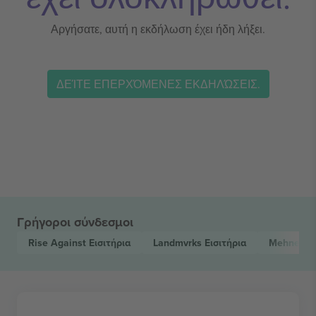
Αργήσατε, αυτή η εκδήλωση έχει ήδη λήξει.
ΔΕΊΤΕ ΕΠΕΡΧΌΜΕΝΕΣ ΕΚΔΗΛΏΣΕΙΣ.
Γρήγοροι σύνδεσμοι
Rise Against
Εισιτήρια
Landmvrks
Εισιτήρια
Mehners