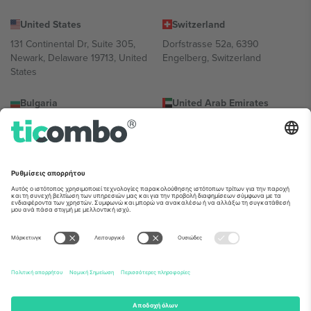
United States
Switzerland
131 Continental Dr, Suite 305,
Dorfstrasse 52a, 6390
Newark, Delaware 19713, United
Engelberg, Switzerland
States
Bulgaria
United Arab Emirates
Regus Sofia City West, bul
UAE Dubai Silicon Oasis, DDP
Totleben 53-55, 1606 Sofia,
Building A1, Office 302, Dubai,
Bulgaria
United Arab Emirates
Mexico
Av Chapultepec 360, Roma
Norte, Cuauhtémoc, 06700
Ciudad de México, CDMX,
Mexico
Η νομική οντότητα του παρόχου πλατφόρμας ενδέχεται να
διαφέρει ανάλογα με την τοποθεσία, την εκδήλωση ή/και τον
τομέα. Για λεπτομέρειες ανατρέξτε στη σελίδα της συγκεκριμένης
εκδήλωσης, στο αποτύπωμα και στους όρους.,
Νομική