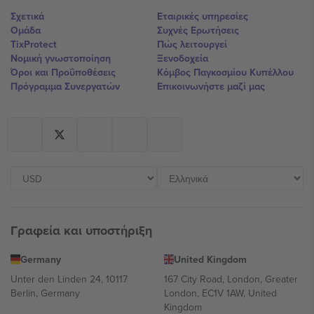
Σχετικά
Εταιρικές υπηρεσίες
Ομάδα
Συχνές Ερωτήσεις
TixProtect
Πώς λειτουργεί
Νομική γνωστοποίηση
Ξενοδοχεία
Όροι και Προΰποθέσεις
Κόμβος Παγκοσμίου Κυπέλλου
Πρόγραμμα Συνεργατών
Επικοινωνήστε μαζί μας
Γραφεία και υποστήριξη
Germany
United Kingdom
Unter den Linden 24, 10117
167 City Road, London, Greater
Berlin, Germany
London, EC1V 1AW, United
Kingdom