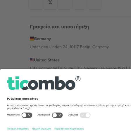
Γραφεία και υποστήριξη
Germany
Unter den Linden 24, 10117 Berlin, Germany
United States
131 Continental Dr, Suite 305, Newark, Delaware 19713, 
Bulgaria
Regus Sofia City West, bul Totleben 53-55, 1606 Sofia, B
Mexico
Av Chapultepec 360, Roma Norte, Cuauhtémoc, 06700
Η νομική οντότητα του παρόχου πλατφόρμας ενδέχεται ν
συγκεκριμένης εκδήλωσης, στο αποτύπωμα και στους 