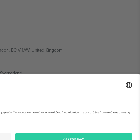
ondon, EC1V 1AW, United Kingdom
Switzerland
ding A1, Office 302, Dubai, United Arab Emirates
ια λεπτομέρειες ανατρέξτε στη σελίδα της
erved.