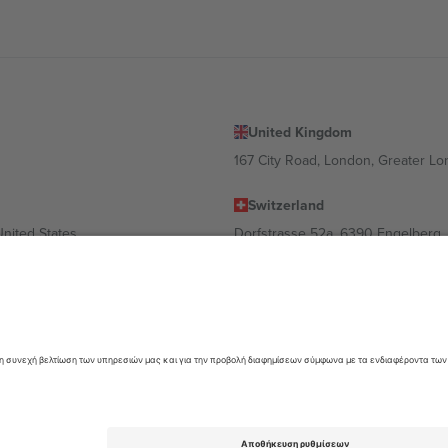
United Kingdom
167 City Road, London, Greater L
Switzerland
United States
Dorfstrasse 52a, 6390 Engelberg, 
United Arab Emirates
ulgaria
UAE Dubai Silicon Oasis, DDP Buil
 Ciudad de México, CDMX, Mexico
α διαφέρει ανάλογα με την τοποθεσία, την εκδήλωση ή/και τον τομέα. Γ
όρους.,
Νομική γνωστοποίηση
και
Οροι.
© 2026 Ticombo. All rights res