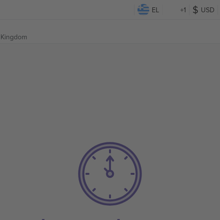
EL
+1
USD
d Kingdom