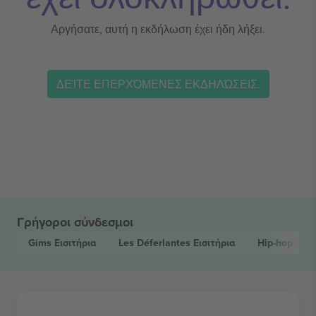
Αργήσατε, αυτή η εκδήλωση έχει ήδη λήξει.
ΔΕΊΤΕ ΕΠΕΡΧΌΜΕΝΕΣ ΕΚΔΗΛΏΣΕΙΣ.
Γρήγοροι σύνδεσμοι
Gims
Εισιτήρια
Les Déferlantes
Εισιτήρια
Hip-hop
Εισι