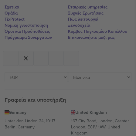
Σχετικά
Εταιρικές υπηρεσίες
Ομάδα
Συχνές Ερωτήσεις
TixProtect
Πώς λειτουργεί
Νομική γνωστοποίηση
Ξενοδοχεία
Όροι και Προΰποθέσεις
Κόμβος Παγκοσμίου Κυπέλλου
Πρόγραμμα Συνεργατών
Επικοινωνήστε μαζί μας
Γραφεία και υποστήριξη
Germany
United Kingdom
Unter den Linden 24, 10117
167 City Road, London, Greater
Berlin, Germany
London, EC1V 1AW, United
Kingdom