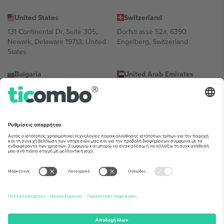
United States
Switzerland
131 Continental Dr, Suite 305,
Dorfstrasse 52a, 6390
Newark, Delaware 19713, United
Engelberg, Switzerland
States
Bulgaria
United Arab Emirates
Regus Sofia City West, bul
UAE Dubai Silicon Oasis, DDP
Totleben 53-55, 1606 Sofia,
Building A1, Office 302, Dubai,
Bulgaria
United Arab Emirates
Mexico
Av Chapultepec 360, Roma
Norte, Cuauhtémoc, 06700
Ciudad de México, CDMX,
Mexico
Η νομική οντότητα του παρόχου πλατφόρμας ενδέχεται να
διαφέρει ανάλογα με την τοποθεσία, την εκδήλωση ή/και τον
τομέα. Για λεπτομέρειες ανατρέξτε στη σελίδα της συγκεκριμένης
εκδήλωσης, στο αποτύπωμα και στους όρους.,
Νομική