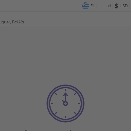
EL
+1
USD
uguer, Γαλλία