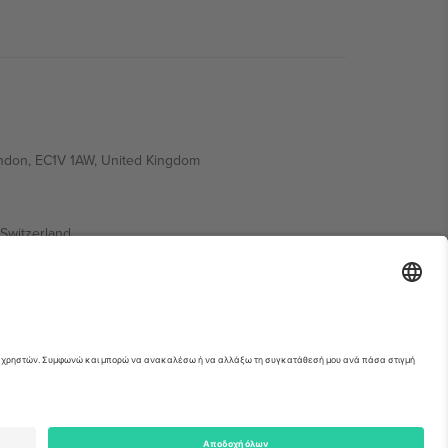
ondon, EC1V 1AW, United Kingdom
Switzerland
ding A1, Office 302, Dubai, United Arab Emirates
ια λεπτομέρειες ανατρέξτε στη σελίδα της
erved.