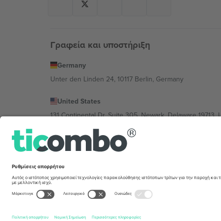
Γραφεία και υποστήριξη
Germany
Unter den Linden 24, 10117 Berlin, Germany
United States
131 Continental Dr, Suite 305, Newark, Delaware 19713, 
Bulgaria
Regus Sofia City West, bul Totleben 53-55, 1606 Sofia, B
Mexico
Av Chapultepec 360, Roma Norte, Cuauhtémoc, 06700
Η νομική οντότητα του παρόχου πλατφόρμας ενδέχεται ν
συγκεκριμένης εκδήλωσης, στο αποτύπωμα και στους 