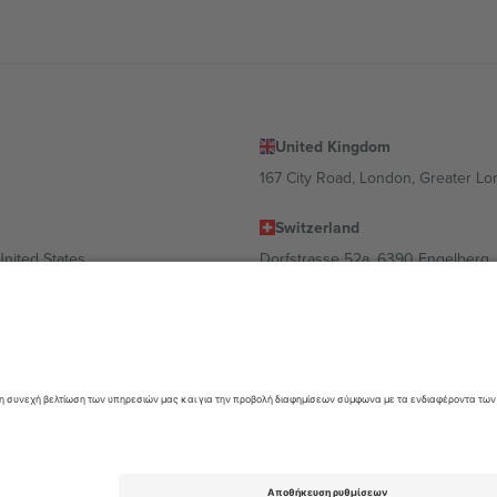
United Kingdom
167 City Road, London, Greater L
Switzerland
United States
Dorfstrasse 52a, 6390 Engelberg, 
United Arab Emirates
ulgaria
UAE Dubai Silicon Oasis, DDP Buil
 Ciudad de México, CDMX, Mexico
α διαφέρει ανάλογα με την τοποθεσία, την εκδήλωση ή/και τον τομέα. Γ
όρους.,
Νομική γνωστοποίηση
και
Οροι.
© 2026 Ticombo. All rights res