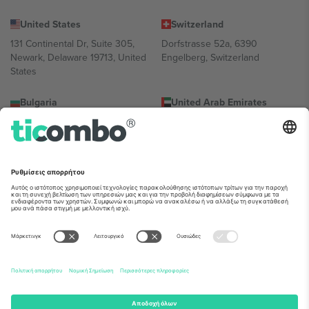
United States
Switzerland
131 Continental Dr, Suite 305,
Dorfstrasse 52a, 6390
Newark, Delaware 19713, United
Engelberg, Switzerland
States
Bulgaria
United Arab Emirates
Regus Sofia City West, bul
UAE Dubai Silicon Oasis, DDP
Totleben 53-55, 1606 Sofia,
Building A1, Office 302, Dubai,
Bulgaria
United Arab Emirates
Mexico
Av Chapultepec 360, Roma
Norte, Cuauhtémoc, 06700
Ciudad de México, CDMX,
Mexico
Η νομική οντότητα του παρόχου πλατφόρμας ενδέχεται να
διαφέρει ανάλογα με την τοποθεσία, την εκδήλωση ή/και τον
τομέα. Για λεπτομέρειες ανατρέξτε στη σελίδα της συγκεκριμένης
εκδήλωσης, στο αποτύπωμα και στους όρους.,
Νομική