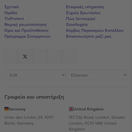
Σχετικά
Εταιρικές υπηρεσίες
Ομάδα
Συχνές Ερωτήσεις
TixProtect
Πώς λειτουργεί
Νομική γνωστοποίηση
Ξενοδοχεία
Όροι και Προΰποθέσεις
Κόμβος Παγκοσμίου Κυπέλλου
Πρόγραμμα Συνεργατών
Επικοινωνήστε μαζί μας
Γραφεία και υποστήριξη
Germany
United Kingdom
Unter den Linden 24, 10117
167 City Road, London, Greater
Berlin, Germany
London, EC1V 1AW, United
Kingdom