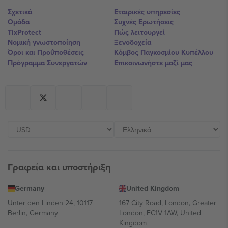
Σχετικά
Εταιρικές υπηρεσίες
Ομάδα
Συχνές Ερωτήσεις
TixProtect
Πώς λειτουργεί
Νομική γνωστοποίηση
Ξενοδοχεία
Όροι και Προΰποθέσεις
Κόμβος Παγκοσμίου Κυπέλλου
Πρόγραμμα Συνεργατών
Επικοινωνήστε μαζί μας
Γραφεία και υποστήριξη
Germany
United Kingdom
Unter den Linden 24, 10117
167 City Road, London, Greater
Berlin, Germany
London, EC1V 1AW, United
Kingdom