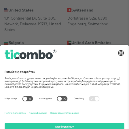
United States
Switzerland
131 Continental Dr, Suite 305,
Dorfstrasse 52a, 6390
Newark, Delaware 19713, United
Engelberg, Switzerland
States
Bulgaria
United Arab Emirates
Regus Sofia City West, bul
UAE Dubai Silicon Oasis, DDP
Totleben 53-55, 1606 Sofia,
Building A1, Office 302, Dubai,
Bulgaria
United Arab Emirates
Mexico
Av Chapultepec 360, Roma
Norte, Cuauhtémoc, 06700
Ciudad de México, CDMX,
Mexico
Η νομική οντότητα του παρόχου πλατφόρμας ενδέχεται να
διαφέρει ανάλογα με την τοποθεσία, την εκδήλωση ή/και τον
τομέα. Για λεπτομέρειες ανατρέξτε στη σελίδα της συγκεκριμένης
εκδήλωσης, στο αποτύπωμα και στους όρους.,
Νομική