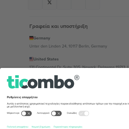
Γραφεία και υποστήριξη
Germany
Unter den Linden 24, 10117 Berlin, Germany
United States
131 Continental Dr, Suite 305, Newark, Delaware 19713, 
Bulgaria
Regus Sofia City West, bul Totleben 53-55, 1606 Sofia, B
Mexico
Av Chapultepec 360, Roma Norte, Cuauhtémoc, 06700
Η νομική οντότητα του παρόχου πλατφόρμας ενδέχεται ν
συγκεκριμένης εκδήλωσης, στο αποτύπωμα και στους 