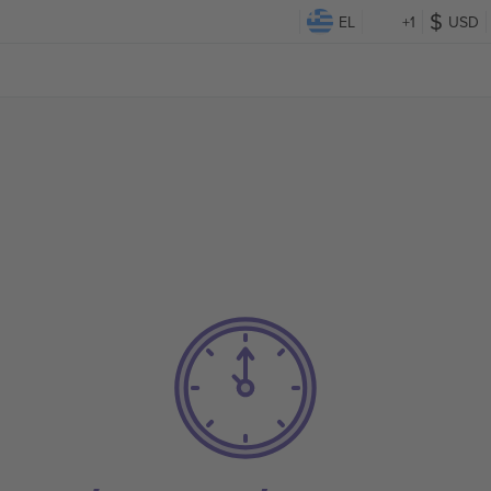
EL
+1
USD