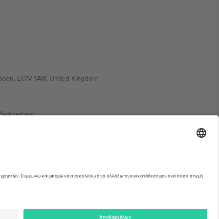
ondon, EC1V 1AW, United Kingdom
Switzerland
ding A1, Office 302, Dubai, United Arab Emirates
ια λεπτομέρειες ανατρέξτε στη σελίδα της
erved.