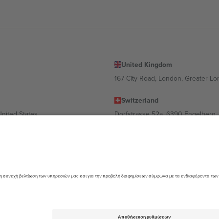
United Kingdom
167 City Road, London, Greater L
Switzerland
United States
Dorfstrasse 52a, 6390 Engelberg, 
United Arab Emirates
ulgaria
UAE Dubai Silicon Oasis, DDP Buil
 Ciudad de México, CDMX, Mexico
α διαφέρει ανάλογα με την τοποθεσία, την εκδήλωση ή/και τον τομέα. Γ
όρους.,
Νομική γνωστοποίηση
και
Οροι.
© 2026 Ticombo. All rights res