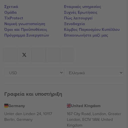
Σχετικά
Εταιρικές υπηρεσίες
Ομάδα
Συχνές Ερωτήσεις
TixProtect
Πώς λειτουργεί
Νομική γνωστοποίηση
Ξενοδοχεία
Όροι και Προΰποθέσεις
Κόμβος Παγκοσμίου Κυπέλλου
Πρόγραμμα Συνεργατών
Επικοινωνήστε μαζί μας
Γραφεία και υποστήριξη
Germany
United Kingdom
Unter den Linden 24, 10117
167 City Road, London, Greater
Berlin, Germany
London, EC1V 1AW, United
Kingdom