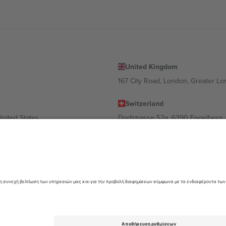
United Kingdom
167 City Road, London, Greater L
Switzerland
United States
Dorfstrasse 52a, 6390 Engelberg, 
United Arab Emirates
ulgaria
UAE Dubai Silicon Oasis, DDP Buil
 Ciudad de México, CDMX, Mexico
α διαφέρει ανάλογα με την τοποθεσία, την εκδήλωση ή/και τον τομέα. Γ
όρους.,
Νομική γνωστοποίηση
και
Οροι.
© 2026 Ticombo. All rights res