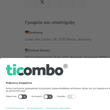
Γραφεία και υποστήριξη
Germany
Unter den Linden 24, 10117 Berlin, Germany
United States
131 Continental Dr, Suite 305, Newark, Delaware 19713, 
Bulgaria
Regus Sofia City West, bul Totleben 53-55, 1606 Sofia, B
Mexico
Av Chapultepec 360, Roma Norte, Cuauhtémoc, 06700
Η νομική οντότητα του παρόχου πλατφόρμας ενδέχεται ν
συγκεκριμένης εκδήλωσης, στο αποτύπωμα και στους 