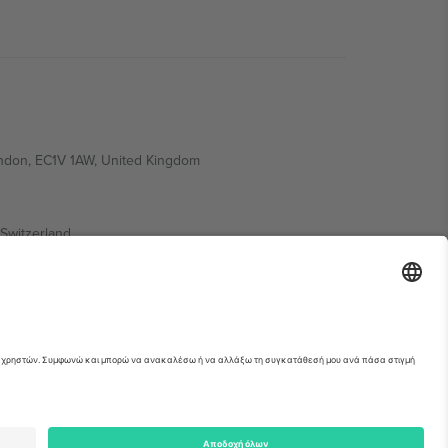
ondon, EC1V 1AW, United Kingdom
Switzerland
ding A1, Office 302, Dubai, United Arab Emirates
ια λεπτομέρειες ανατρέξτε στη σελίδα της
erved.