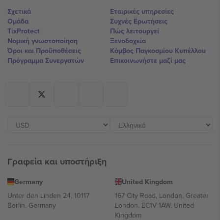
Σχετικά
Εταιρικές υπηρεσίες
Ομάδα
Συχνές Ερωτήσεις
TixProtect
Πώς λειτουργεί
Νομική γνωστοποίηση
Ξενοδοχεία
Όροι και Προΰποθέσεις
Κόμβος Παγκοσμίου Κυπέλλου
Πρόγραμμα Συνεργατών
Επικοινωνήστε μαζί μας
Γραφεία και υποστήριξη
Germany
United Kingdom
Unter den Linden 24, 10117
167 City Road, London, Greater
Berlin, Germany
London, EC1V 1AW, United
Kingdom