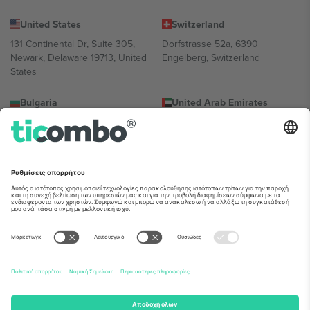
United States
Switzerland
131 Continental Dr, Suite 305,
Dorfstrasse 52a, 6390
Newark, Delaware 19713, United
Engelberg, Switzerland
States
Bulgaria
United Arab Emirates
Regus Sofia City West, bul
UAE Dubai Silicon Oasis, DDP
Totleben 53-55, 1606 Sofia,
Building A1, Office 302, Dubai,
Bulgaria
United Arab Emirates
Mexico
Av Chapultepec 360, Roma
Norte, Cuauhtémoc, 06700
Ciudad de México, CDMX,
Mexico
Η νομική οντότητα του παρόχου πλατφόρμας ενδέχεται να
διαφέρει ανάλογα με την τοποθεσία, την εκδήλωση ή/και τον
τομέα. Για λεπτομέρειες ανατρέξτε στη σελίδα της συγκεκριμένης
εκδήλωσης, στο αποτύπωμα και στους όρους.,
Νομική