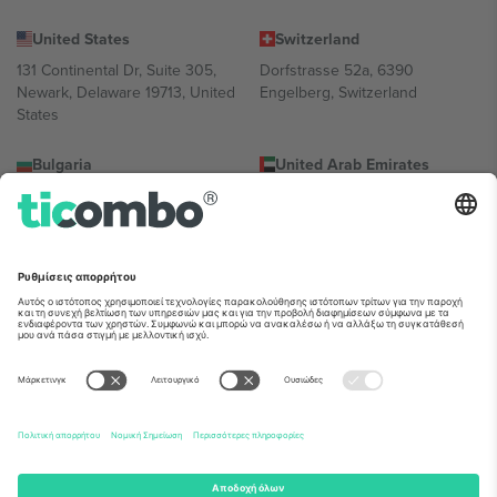
United States
Switzerland
131 Continental Dr, Suite 305,
Dorfstrasse 52a, 6390
Newark, Delaware 19713, United
Engelberg, Switzerland
States
Bulgaria
United Arab Emirates
Regus Sofia City West, bul
UAE Dubai Silicon Oasis, DDP
Totleben 53-55, 1606 Sofia,
Building A1, Office 302, Dubai,
Bulgaria
United Arab Emirates
Mexico
Av Chapultepec 360, Roma
Norte, Cuauhtémoc, 06700
Ciudad de México, CDMX,
Mexico
Η νομική οντότητα του παρόχου πλατφόρμας ενδέχεται να
διαφέρει ανάλογα με την τοποθεσία, την εκδήλωση ή/και τον
τομέα. Για λεπτομέρειες ανατρέξτε στη σελίδα της συγκεκριμένης
εκδήλωσης, στο αποτύπωμα και στους όρους.,
Νομική