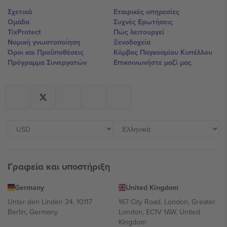
Σχετικά
Εταιρικές υπηρεσίες
Ομάδα
Συχνές Ερωτήσεις
TixProtect
Πώς λειτουργεί
Νομική γνωστοποίηση
Ξενοδοχεία
Όροι και Προΰποθέσεις
Κόμβος Παγκοσμίου Κυπέλλου
Πρόγραμμα Συνεργατών
Επικοινωνήστε μαζί μας
Γραφεία και υποστήριξη
Germany
United Kingdom
Unter den Linden 24, 10117
167 City Road, London, Greater
Berlin, Germany
London, EC1V 1AW, United
Kingdom