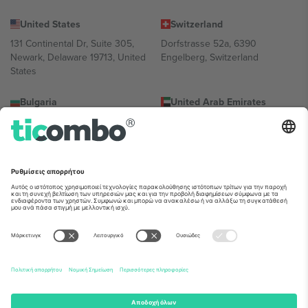
United States
Switzerland
131 Continental Dr, Suite 305,
Dorfstrasse 52a, 6390
Newark, Delaware 19713, United
Engelberg, Switzerland
States
Bulgaria
United Arab Emirates
Regus Sofia City West, bul
UAE Dubai Silicon Oasis, DDP
Totleben 53-55, 1606 Sofia,
Building A1, Office 302, Dubai,
Bulgaria
United Arab Emirates
Mexico
Av Chapultepec 360, Roma
Norte, Cuauhtémoc, 06700
Ciudad de México, CDMX,
Mexico
Η νομική οντότητα του παρόχου πλατφόρμας ενδέχεται να
διαφέρει ανάλογα με την τοποθεσία, την εκδήλωση ή/και τον
τομέα. Για λεπτομέρειες ανατρέξτε στη σελίδα της συγκεκριμένης
εκδήλωσης, στο αποτύπωμα και στους όρους.,
Νομική