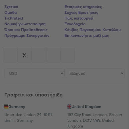
Σχετικά
Εταιρικές υπηρεσίες
Ομάδα
Συχνές Ερωτήσεις
TixProtect
Πώς λειτουργεί
Νομική γνωστοποίηση
Ξενοδοχεία
Όροι και Προΰποθέσεις
Κόμβος Παγκοσμίου Κυπέλλου
Πρόγραμμα Συνεργατών
Επικοινωνήστε μαζί μας
Γραφεία και υποστήριξη
Germany
United Kingdom
Unter den Linden 24, 10117
167 City Road, London, Greater
Berlin, Germany
London, EC1V 1AW, United
Kingdom