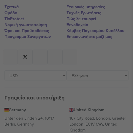
Σχετικά
Εταιρικές υπηρεσίες
Ομάδα
Συχνές Ερωτήσεις
TixProtect
Πώς λειτουργεί
Νομική γνωστοποίηση
Ξενοδοχεία
Όροι και Προΰποθέσεις
Κόμβος Παγκοσμίου Κυπέλλου
Πρόγραμμα Συνεργατών
Επικοινωνήστε μαζί μας
Γραφεία και υποστήριξη
Germany
United Kingdom
Unter den Linden 24, 10117
167 City Road, London, Greater
Berlin, Germany
London, EC1V 1AW, United
Kingdom