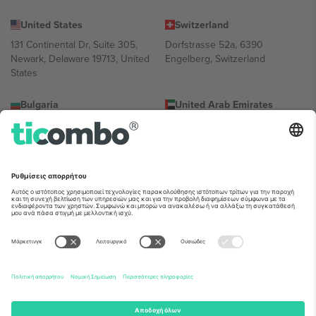
United States
Switzerland
131 Continental Dr, Suite 305,
Dorfstrasse 52a, 6390
Newark, Delaware 19713, United
Engelberg, Switzerland
States
Bulgaria
United Arab Emirates
Regus Sofia City West, bul
UAE Dubai Silicon Oasis, DDP
Totleben 53-55, 1606 Sofia,
Building A1, Office 302, Dubai,
Bulgaria
United Arab Emirates
Mexico
Av Chapultepec 360, Roma
Norte, Cuauhtémoc, 06700
Ciudad de México, CDMX,
Mexico
Η νομική οντότητα του παρόχου πλατφόρμας ενδέχεται να
διαφέρει ανάλογα με την τοποθεσία, την εκδήλωση ή/και τον
τομέα. Για λεπτομέρειες ανατρέξτε στη σελίδα της συγκεκριμένης
εκδήλωσης, στο αποτύπωμα και στους όρους.,
Νομική