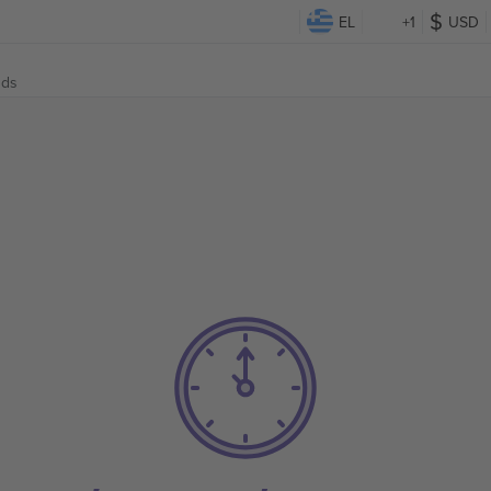
EL
+1
USD
nds