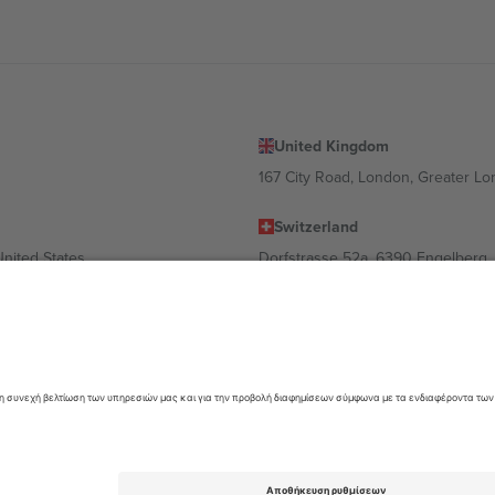
United Kingdom
167 City Road, London, Greater L
Switzerland
United States
Dorfstrasse 52a, 6390 Engelberg, 
United Arab Emirates
ulgaria
UAE Dubai Silicon Oasis, DDP Buil
 Ciudad de México, CDMX, Mexico
α διαφέρει ανάλογα με την τοποθεσία, την εκδήλωση ή/και τον τομέα. Γ
όρους.,
Νομική γνωστοποίηση
και
Οροι.
© 2026 Ticombo. All rights res