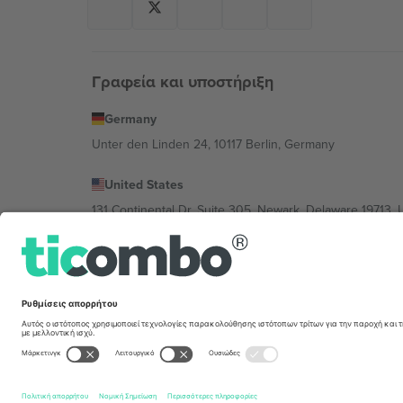
Γραφεία και υποστήριξη
Germany
Unter den Linden 24, 10117 Berlin, Germany
United States
131 Continental Dr, Suite 305, Newark, Delaware 19713, 
Bulgaria
Regus Sofia City West, bul Totleben 53-55, 1606 Sofia, B
Mexico
Av Chapultepec 360, Roma Norte, Cuauhtémoc, 06700
Η νομική οντότητα του παρόχου πλατφόρμας ενδέχεται ν
συγκεκριμένης εκδήλωσης, στο αποτύπωμα και στους 