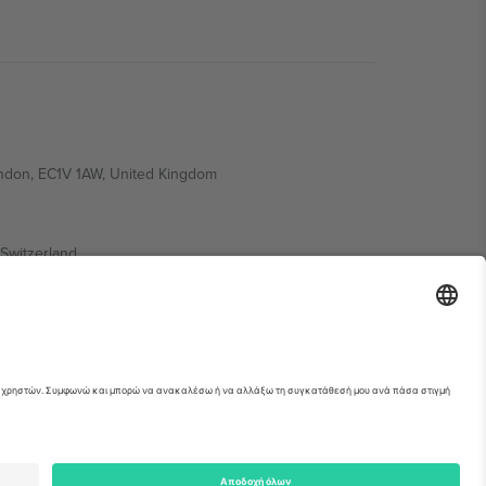
ondon, EC1V 1AW, United Kingdom
Switzerland
ding A1, Office 302, Dubai, United Arab Emirates
ια λεπτομέρειες ανατρέξτε στη σελίδα της
erved.