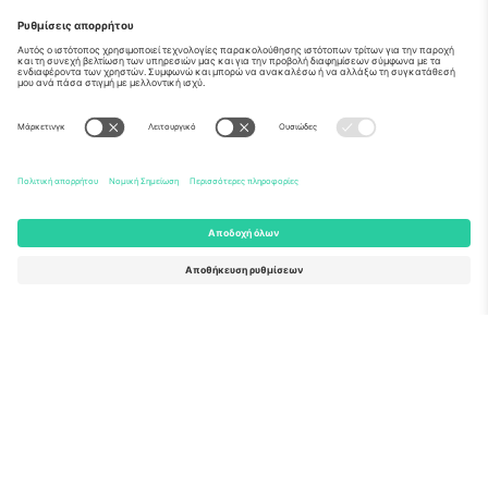
Σχετικά
Εταιρικές υπηρεσίες
Ομάδα
Συχνές Ερωτήσεις
TixProtect
Πώς λειτουργεί
Νομική γνωστοποίηση
Ξενοδοχεία
Όροι και Προΰποθέσεις
Κόμβος Παγκοσμίου Κυπέλλου
Πρόγραμμα Συνεργατών
Επικοινωνήστε μαζί μας
Γραφεία και υποστήριξη