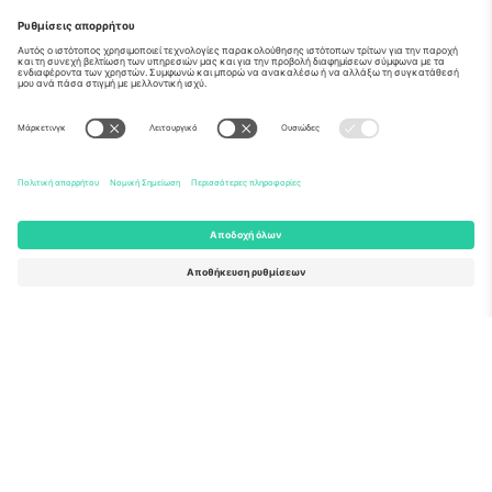
Σχετικά
Εταιρικές υπηρεσίες
Ομάδα
Συχνές Ερωτήσεις
TixProtect
Πώς λειτουργεί
Νομική γνωστοποίηση
Ξενοδοχεία
Όροι και Προΰποθέσεις
Κόμβος Παγκοσμίου Κυπέλλου
Πρόγραμμα Συνεργατών
Επικοινωνήστε μαζί μας
Γραφεία και υποστήριξη