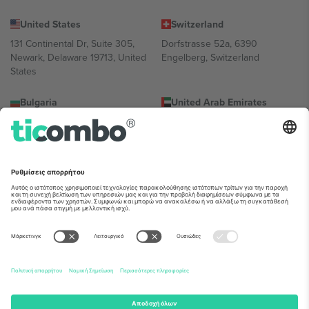
United States
Switzerland
131 Continental Dr, Suite 305,
Dorfstrasse 52a, 6390
Newark, Delaware 19713, United
Engelberg, Switzerland
States
Bulgaria
United Arab Emirates
Regus Sofia City West, bul
UAE Dubai Silicon Oasis, DDP
Totleben 53-55, 1606 Sofia,
Building A1, Office 302, Dubai,
Bulgaria
United Arab Emirates
Mexico
Av Chapultepec 360, Roma
Norte, Cuauhtémoc, 06700
Ciudad de México, CDMX,
Mexico
Η νομική οντότητα του παρόχου πλατφόρμας ενδέχεται να
διαφέρει ανάλογα με την τοποθεσία, την εκδήλωση ή/και τον
τομέα. Για λεπτομέρειες ανατρέξτε στη σελίδα της συγκεκριμένης
εκδήλωσης, στο αποτύπωμα και στους όρους.,
Νομική