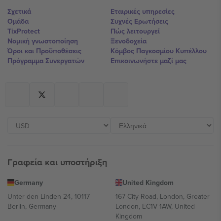
Σχετικά
Εταιρικές υπηρεσίες
Ομάδα
Συχνές Ερωτήσεις
TixProtect
Πώς λειτουργεί
Νομική γνωστοποίηση
Ξενοδοχεία
Όροι και Προΰποθέσεις
Κόμβος Παγκοσμίου Κυπέλλου
Πρόγραμμα Συνεργατών
Επικοινωνήστε μαζί μας
Γραφεία και υποστήριξη
Germany
United Kingdom
Unter den Linden 24, 10117
167 City Road, London, Greater
Berlin, Germany
London, EC1V 1AW, United
Kingdom