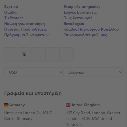
Σχετικά
Εταιρικές υπηρεσίες
Ομάδα
Συχνές Ερωτήσεις
TixProtect
Πώς λειτουργεί
Νομική γνωστοποίηση
Ξενοδοχεία
Όροι και Προΰποθέσεις
Κόμβος Παγκοσμίου Κυπέλλου
Πρόγραμμα Συνεργατών
Επικοινωνήστε μαζί μας
Γραφεία και υποστήριξη
Germany
United Kingdom
Unter den Linden 24, 10117
167 City Road, London, Greater
Berlin, Germany
London, EC1V 1AW, United
Kingdom