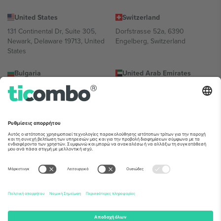
United States
Switzerland
131 Continental Dr, Suite 305,
Dorfstrasse 52a, 6390
Newark, Delaware 19713, United
Engelberg, Switzerland
States
Bulgaria
United Arab Emirates
Regus Sofia City West, bul
UAE Dubai Silicon Oasis, DDP
Totleben 53-55, 1606 Sofia,
Building A1, Office 302, Dubai,
Bulgaria
United Arab Emirates
Mexico
Av Chapultepec 360, Roma
Norte, Cuauhtémoc, 06700
Ciudad de México, CDMX,
Mexico
Η νομική οντότητα του παρόχου πλατφόρμας ενδέχεται να
διαφέρει ανάλογα με την τοποθεσία, την εκδήλωση ή/και τον
τομέα. Για λεπτομέρειες ανατρέξτε στη σελίδα της συγκεκριμένης
εκδήλωσης, στο αποτύπωμα και στους όρους.,
Νομική