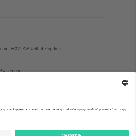
ondon, EC1V 1AW, United Kingdom
Switzerland
ding A1, Office 302, Dubai, United Arab Emirates
ια λεπτομέρειες ανατρέξτε στη σελίδα της
erved.