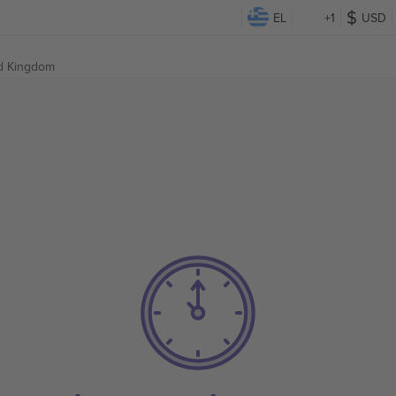
EL
+1
USD
ted Kingdom