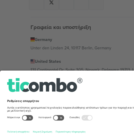
Γραφεία και υποστήριξη
Germany
Unter den Linden 24, 10117 Berlin, Germany
United States
131 Continental Dr, Suite 305, Newark, Delaware 19713, 
Bulgaria
Regus Sofia City West, bul Totleben 53-55, 1606 Sofia, B
Mexico
Av Chapultepec 360, Roma Norte, Cuauhtémoc, 06700
Η νομική οντότητα του παρόχου πλατφόρμας ενδέχεται ν
συγκεκριμένης εκδήλωσης, στο αποτύπωμα και στους 