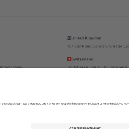
United Kingdom
167 City Road, London, Greater L
Switzerland
United States
Dorfstrasse 52a, 6390 Engelberg, 
United Arab Emirates
ulgaria
UAE Dubai Silicon Oasis, DDP Buil
 Ciudad de México, CDMX, Mexico
α διαφέρει ανάλογα με την τοποθεσία, την εκδήλωση ή/και τον τομέα. Γ
όρους.,
Νομική γνωστοποίηση
και
Οροι.
© 2026 Ticombo. All rights res