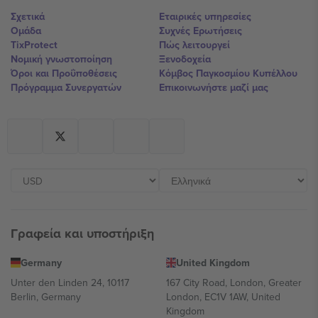
Σχετικά
Εταιρικές υπηρεσίες
Ομάδα
Συχνές Ερωτήσεις
TixProtect
Πώς λειτουργεί
Νομική γνωστοποίηση
Ξενοδοχεία
Όροι και Προΰποθέσεις
Κόμβος Παγκοσμίου Κυπέλλου
Πρόγραμμα Συνεργατών
Επικοινωνήστε μαζί μας
Γραφεία και υποστήριξη
Germany
United Kingdom
Unter den Linden 24, 10117
167 City Road, London, Greater
Berlin, Germany
London, EC1V 1AW, United
Kingdom