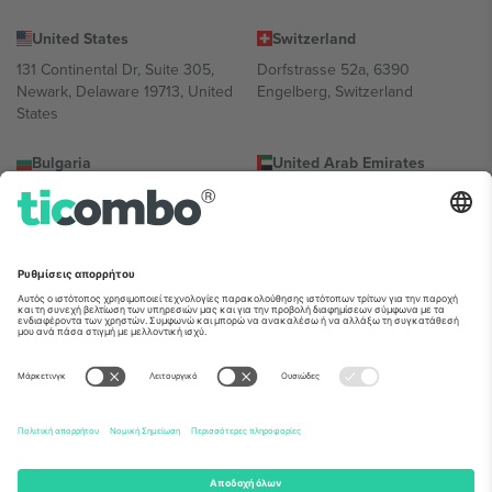
United States
Switzerland
131 Continental Dr, Suite 305,
Dorfstrasse 52a, 6390
Newark, Delaware 19713, United
Engelberg, Switzerland
States
Bulgaria
United Arab Emirates
Regus Sofia City West, bul
UAE Dubai Silicon Oasis, DDP
Totleben 53-55, 1606 Sofia,
Building A1, Office 302, Dubai,
Bulgaria
United Arab Emirates
Mexico
Av Chapultepec 360, Roma
Norte, Cuauhtémoc, 06700
Ciudad de México, CDMX,
Mexico
Η νομική οντότητα του παρόχου πλατφόρμας ενδέχεται να
διαφέρει ανάλογα με την τοποθεσία, την εκδήλωση ή/και τον
τομέα. Για λεπτομέρειες ανατρέξτε στη σελίδα της συγκεκριμένης
εκδήλωσης, στο αποτύπωμα και στους όρους.,
Νομική