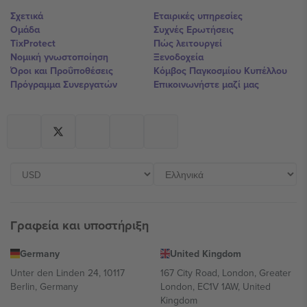
Σχετικά
Εταιρικές υπηρεσίες
Ομάδα
Συχνές Ερωτήσεις
TixProtect
Πώς λειτουργεί
Νομική γνωστοποίηση
Ξενοδοχεία
Όροι και Προΰποθέσεις
Κόμβος Παγκοσμίου Κυπέλλου
Πρόγραμμα Συνεργατών
Επικοινωνήστε μαζί μας
Γραφεία και υποστήριξη
Germany
United Kingdom
Unter den Linden 24, 10117
167 City Road, London, Greater
Berlin, Germany
London, EC1V 1AW, United
Kingdom