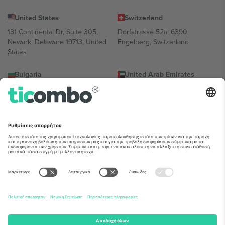
United States
Switzerland
131 Continental Dr, Suite 305,
Dorfstrasse 52a, 6390
Newark, Delaware 19713, United
Engelberg, Switzerland
States
Bulgaria
United Arab Emirates
Regus Sofia City West, bul
UAE Dubai Silicon Oasis, DDP
Totleben 53-55, 1606 Sofia,
Building A1, Office 302, Dubai,
Bulgaria
United Arab Emirates
Mexico
Av Chapultepec 360, Roma
Norte, Cuauhtémoc, 06700
Ciudad de México, CDMX,
Mexico
Η νομική οντότητα του παρόχου πλατφόρμας ενδέχεται να
διαφέρει ανάλογα με την τοποθεσία, την εκδήλωση ή/και τον
τομέα. Για λεπτομέρειες ανατρέξτε στη σελίδα της συγκεκριμένης
εκδήλωσης, στο αποτύπωμα και στους όρους.,
Νομική