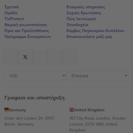
Σχετικά
Εταιρικές υπηρεσίες
Ομάδα
Συχνές Ερωτήσεις
TixProtect
Πώς λειτουργεί
Νομική γνωστοποίηση
Ξενοδοχεία
Όροι και Προΰποθέσεις
Κόμβος Παγκοσμίου Κυπέλλου
Πρόγραμμα Συνεργατών
Επικοινωνήστε μαζί μας
Γραφεία και υποστήριξη
Germany
United Kingdom
Unter den Linden 24, 10117
167 City Road, London, Greater
Berlin, Germany
London, EC1V 1AW, United
Kingdom