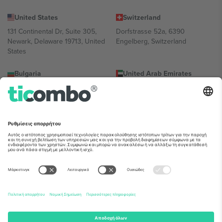
United States
Switzerland
131 Continental Dr, Suite 305,
Dorfstrasse 52a, 6390
Newark, Delaware 19713, United
Engelberg, Switzerland
States
Bulgaria
United Arab Emirates
Regus Sofia City West, bul
UAE Dubai Silicon Oasis, DDP
Totleben 53-55, 1606 Sofia,
Building A1, Office 302, Dubai,
Bulgaria
United Arab Emirates
Mexico
Av Chapultepec 360, Roma
Norte, Cuauhtémoc, 06700
Ciudad de México, CDMX,
Mexico
Η νομική οντότητα του παρόχου πλατφόρμας ενδέχεται να
διαφέρει ανάλογα με την τοποθεσία, την εκδήλωση ή/και τον
τομέα. Για λεπτομέρειες ανατρέξτε στη σελίδα της συγκεκριμένης
εκδήλωσης, στο αποτύπωμα και στους όρους.,
Νομική