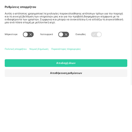
Σχετικά
Εταιρικές υπηρεσίες
Ομάδα
Συχνές Ερωτήσεις
TixProtect
Πώς λειτουργεί
Νομική γνωστοποίηση
Ξενοδοχεία
Όροι και Προΰποθέσεις
Κόμβος Παγκοσμίου Κυπέλλου
Πρόγραμμα Συνεργατών
Επικοινωνήστε μαζί μας
Γραφεία και υποστήριξη