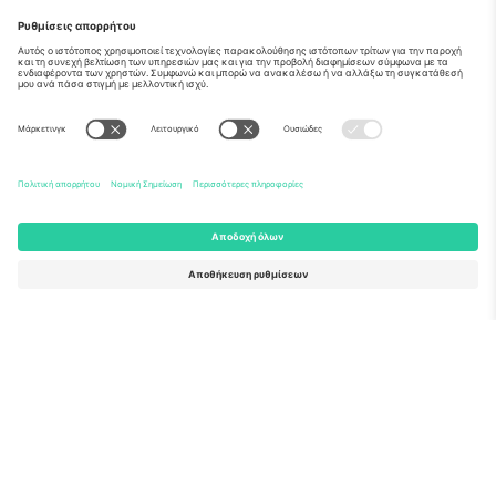
Σχετικά
Εταιρικές υπηρεσίες
Ομάδα
Συχνές Ερωτήσεις
TixProtect
Πώς λειτουργεί
Νομική γνωστοποίηση
Ξενοδοχεία
Όροι και Προΰποθέσεις
Κόμβος Παγκοσμίου Κυπέλλου
Πρόγραμμα Συνεργατών
Επικοινωνήστε μαζί μας
Γραφεία και υποστήριξη