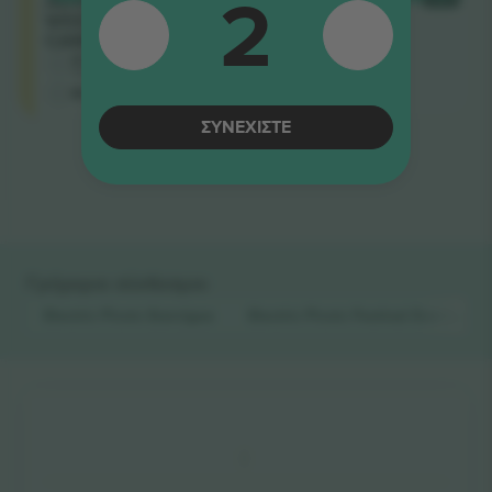
2
ADMISSION
WEEKEND
CAMPING
4.9 (11)
Αξιόπιστος πωλητής
M-ticket
ΣΥΝΕΧΊΣΤΕ
Τέλος αποτελεσμάτων
Γρήγοροι σύνδεσμοι
Electric Picnic
Εισιτήρια
Electric Picnic Festival
Εισιτήρια