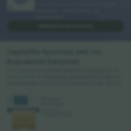
μεταπωλήσεων με τους περισσότερους
ακόλουθους στην Ευρώπη. Σας
ευχαριστούμε!
ΞΕΚΙΝΉΣΤΕ ΝΑ ΠΟΥΛΆΤΕ
Σφραγίδα Αριστείας από την
Ευρωπαϊκή Επιτροπή
Η Ticombo GmbH (μητρική εταιρεία) αναγνωρίζεται στο
Horizon 2020, το πρόγραμμα χρηματοδότησης έρευνας
και καινοτομίας της ΕΕ για την πρότασή της αρ. 782393.