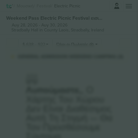
Σύνδεση
Μουσική
Festival
Electric Picnic
Weekend Pass Electric Picnic Festival εισιτήρια
Αυγ 28, 2026
-
Αυγ 30, 2026
Stradbally Hall in County Laois,
Stradbally, Ireland
$
638
-
922
Όλοι οι Πωλητές (8)
GENERAL ADMISSION WEEKEND CAMPING (3)
Λυπούμαστε,
, Ο
Χάρτης Του Χώρου
Δεν Είναι Διαθέσιμος
Αυτή Τη Στιγμή — Θα
Τον Προσθέσουμε
Σύντομα.