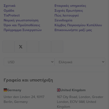
Σχετικά
Εταιρικές υπηρεσίες
Ομάδα
Συχνές Ερωτήσεις
TixProtect
Πώς λειτουργεί
Νομική γνωστοποίηση
Ξενοδοχεία
Όροι και Προΰποθέσεις
Κόμβος Παγκοσμίου Κυπέλλου
Πρόγραμμα Συνεργατών
Επικοινωνήστε μαζί μας
Γραφεία και υποστήριξη
Germany
United Kingdom
Unter den Linden 24, 10117
167 City Road, London, Greater
Berlin, Germany
London, EC1V 1AW, United
Kingdom