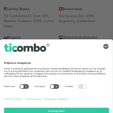
United States
Switzerland
131 Continental Dr, Suite 305,
Dorfstrasse 52a, 6390
Newark, Delaware 19713, United
Engelberg, Switzerland
States
Bulgaria
United Arab Emirates
Regus Sofia City West, bul
UAE Dubai Silicon Oasis, DDP
Totleben 53-55, 1606 Sofia,
Building A1, Office 302, Dubai,
Bulgaria
United Arab Emirates
Mexico
Av Chapultepec 360, Roma
Norte, Cuauhtémoc, 06700
Ciudad de México, CDMX,
Mexico
Η νομική οντότητα του παρόχου πλατφόρμας ενδέχεται να
διαφέρει ανάλογα με την τοποθεσία, την εκδήλωση ή/και τον
τομέα. Για λεπτομέρειες ανατρέξτε στη σελίδα της συγκεκριμένης
εκδήλωσης, στο αποτύπωμα και στους όρους.,
Νομική