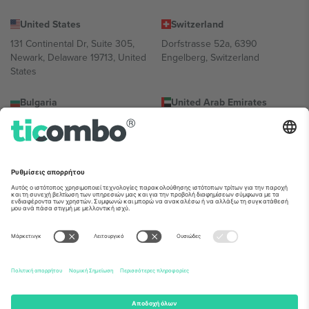
United States
Switzerland
131 Continental Dr, Suite 305,
Dorfstrasse 52a, 6390
Newark, Delaware 19713, United
Engelberg, Switzerland
States
Bulgaria
United Arab Emirates
Regus Sofia City West, bul
UAE Dubai Silicon Oasis, DDP
Totleben 53-55, 1606 Sofia,
Building A1, Office 302, Dubai,
Bulgaria
United Arab Emirates
Mexico
Av Chapultepec 360, Roma
Norte, Cuauhtémoc, 06700
Ciudad de México, CDMX,
Mexico
Η νομική οντότητα του παρόχου πλατφόρμας ενδέχεται να
διαφέρει ανάλογα με την τοποθεσία, την εκδήλωση ή/και τον
τομέα. Για λεπτομέρειες ανατρέξτε στη σελίδα της συγκεκριμένης
εκδήλωσης, στο αποτύπωμα και στους όρους.,
Νομική