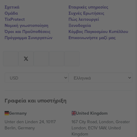
Σχετικά
Εταιρικές υπηρεσίες
Ομάδα
Συχνές Ερωτήσεις
TixProtect
Πώς λειτουργεί
Νομική γνωστοποίηση
Ξενοδοχεία
Όροι και Προΰποθέσεις
Κόμβος Παγκοσμίου Κυπέλλου
Πρόγραμμα Συνεργατών
Επικοινωνήστε μαζί μας
Γραφεία και υποστήριξη
Germany
United Kingdom
Unter den Linden 24, 10117
167 City Road, London, Greater
Berlin, Germany
London, EC1V 1AW, United
Kingdom